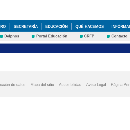
Pasar al
contenido
principal
TRO
SECRETARÍA
EDUCACIÓN
QUÉ HACEMOS
INFÓRMA
Delphos
Portal Educación
CRFP
Contacto
ección de datos
Mapa del sitio
Accesibilidad
Aviso Legal
Página Prin