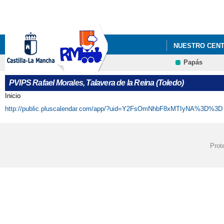
NUESTRO CEN
Papás
PVIPS Rafael Morales, Talavera de la Reina (Toledo)
Inicio
Se encuentra usted aquí
http://public.pluscalendar.com/app/?uid=Y2FsOmNhbF8xMTIyNA%3D%3D
Prot